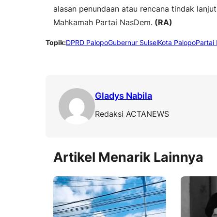
alasan penundaan atau rencana tindak lanju
Mahkamah Partai NasDem.
(RA)
Topik:
DPRD Palopo
Gubernur Sulsel
Kota Palopo
Parta
Gladys Nabila
Redaksi ACTANEWS
Artikel Menarik Lainnya