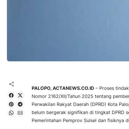
PALOPO, ACTANEWS.CO.ID
– Proses tindak
Share on Facebook
Share on X
Nomor 2162/XII/Tahun 2025 tentang pember
Share on Pinterest
Share on Telegram
Perwakilan Rakyat Daerah (DPRD) Kota Palo
belum bergerak signifikan di tingkat DPRD se
Share on WhatsApp
Share on Email
Pemerintahan Pemprov Sulsel dan fisiknya d