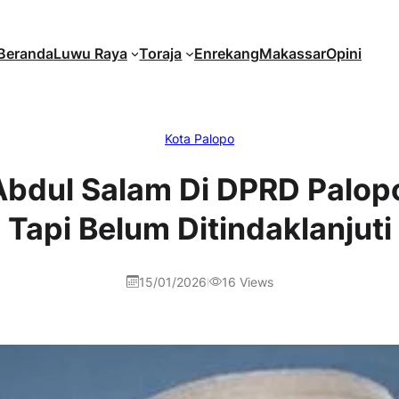
Beranda
Luwu Raya
Toraja
Enrekang
Makassar
Opini
Kota Palopo
bdul Salam Di DPRD Palopo
Tapi Belum Ditindaklanjuti
15/01/2026
16
Views
|