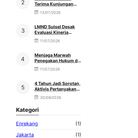
Terima Kunjungan
Monitoring
13/07/2026
MATAMUDA Ketua
Pokjawas Madrasah
Nasional
LMND Sulsel Desak
Evaluasi Kinerja
Dishub Terkait
11/07/2026
Kemacetan Akibat
Truk Berat & Antrean
Solar
Menjaga Marwah
Penegakan Hukum di
Tengah Dinamika
11/07/2026
Antar Aparat Penegak
Hukum, Oleh: Muh.
Afriansyah
4 Tahun Jadi Sorotan,
Aktivis Pertanyakan
Penanganan Dugaan
30/06/2026
Peredaran Obat Daftar
G di Palopo
Kategori
Enrekang
(1)
Jakarta
(1)