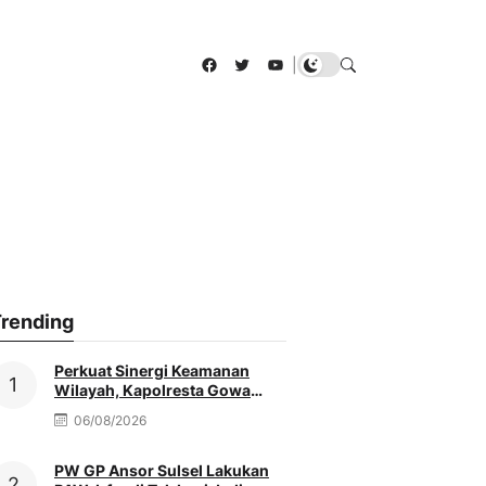
Facebook
Twitter
YouTube
|
rending
Perkuat Sinergi Keamanan
Wilayah, Kapolresta Gowa
Baru Silaturahmi Ke Kediaman
06/08/2026
Ketua PCNU
PW GP Ansor Sulsel Lakukan