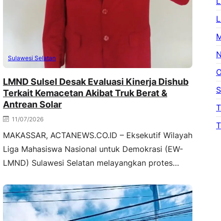
L
L
M
N
Sulawesi Selatan
O
LMND Sulsel Desak Evaluasi Kinerja Dishub
S
Terkait Kemacetan Akibat Truk Berat &
Antrean Solar
T
11/07/2026
T
MAKASSAR, ACTANEWS.CO.ID – Eksekutif Wilayah
Liga Mahasiswa Nasional untuk Demokrasi (EW-
LMND) Sulawesi Selatan melayangkan protes…