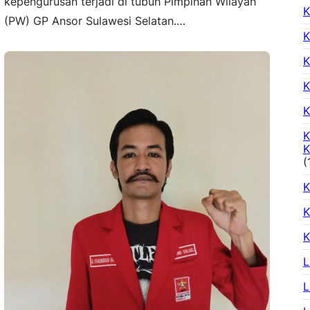
kepengurusan terjadi di tubuh Pimpinan Wilayah
K
(PW) GP Ansor Sulawesi Selatan.…
K
K
K
K
K
K
(
K
K
K
L
L