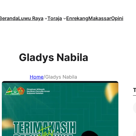
Beranda
Luwu Raya
Toraja
Enrekang
Makassar
Opini
Gladys Nabila
Home
/
Gladys Nabila
T