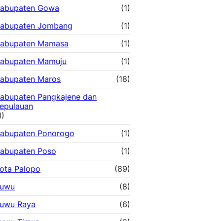
abupaten Gowa
(1)
abupaten Jombang
(1)
abupaten Mamasa
(1)
abupaten Mamuju
(1)
abupaten Maros
(18)
abupaten Pangkajene dan
epulauan
1)
abupaten Ponorogo
(1)
abupaten Poso
(1)
ota Palopo
(89)
uwu
(8)
uwu Raya
(6)