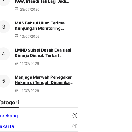
PAW, Irfandi Tak Lagi Jadi
Pengurus
29/07/2026
MAS Bahrul Ulum Terima
Kunjungan Monitoring
MATAMUDA Ketua Pokjawas
13/07/2026
Madrasah Nasional
LMND Sulsel Desak Evaluasi
Kinerja Dishub Terkait
Kemacetan Akibat Truk Berat &
11/07/2026
Antrean Solar
Menjaga Marwah Penegakan
Hukum di Tengah Dinamika
Antar Aparat Penegak Hukum,
11/07/2026
Oleh: Muh. Afriansyah
ategori
nrekang
(1)
akarta
(1)