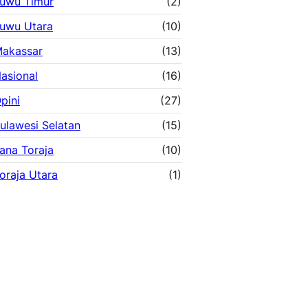
uwu Timur
(2)
uwu Utara
(10)
akassar
(13)
asional
(16)
pini
(27)
ulawesi Selatan
(15)
ana Toraja
(10)
oraja Utara
(1)