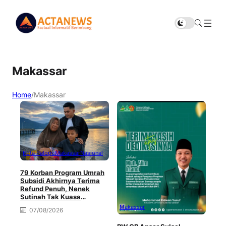
Makassar
Home
/
Makassar
Kota Palopo
Makassar
Nasional
79 Korban Program Umrah
Subsidi Akhirnya Terima
Refund Penuh, Nenek
Sutinah Tak Kuasa
Menahan Haru
Makassar
07/08/2026