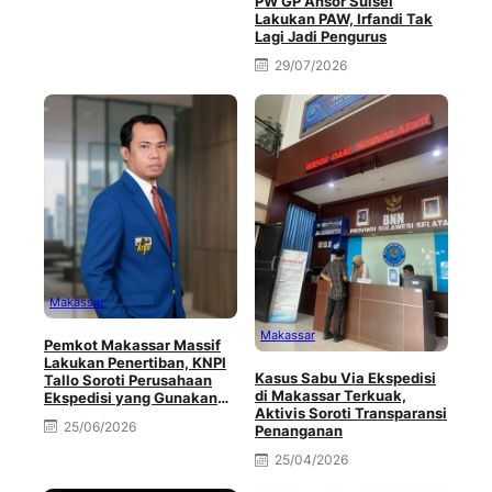
PW GP Ansor Sulsel
Lakukan PAW, Irfandi Tak
Lagi Jadi Pengurus
29/07/2026
Makassar
Makassar
Pemkot Makassar Massif
Lakukan Penertiban, KNPI
Kasus Sabu Via Ekspedisi
Tallo Soroti Perusahaan
di Makassar Terkuak,
Ekspedisi yang Gunakan
Aktivis Soroti Transparansi
Badan Jalan
25/06/2026
Penanganan
25/04/2026