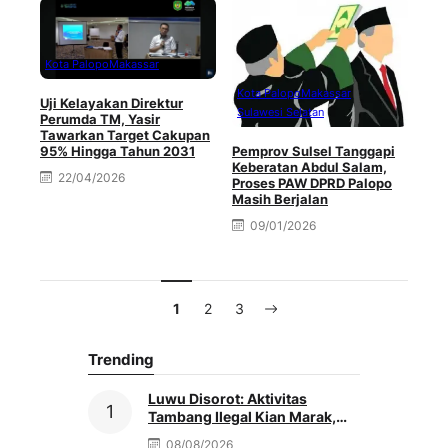
Kota Palopo
Makassar
Kota Palopo
Makassar
Uji Kelayakan Direktur
Sulawesi Selatan
Perumda TM, Yasir
Tawarkan Target Cakupan
95% Hingga Tahun 2031
Pemprov Sulsel Tanggapi
Keberatan Abdul Salam,
22/04/2026
Proses PAW DPRD Palopo
Masih Berjalan
09/01/2026
1
2
3
Trending
Luwu Disorot: Aktivitas
Tambang Ilegal Kian Marak,
Penegak Hukum Didesak
08/08/2026