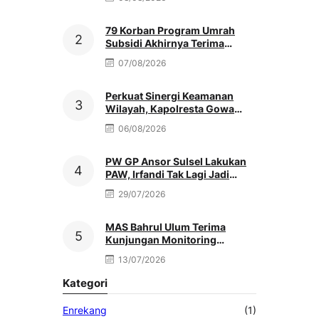
Bertindak
79 Korban Program Umrah
Subsidi Akhirnya Terima
Refund Penuh, Nenek Sutinah
07/08/2026
Tak Kuasa Menahan Haru
Perkuat Sinergi Keamanan
Wilayah, Kapolresta Gowa
Baru Silaturahmi Ke Kediaman
06/08/2026
Ketua PCNU
PW GP Ansor Sulsel Lakukan
PAW, Irfandi Tak Lagi Jadi
Pengurus
29/07/2026
MAS Bahrul Ulum Terima
Kunjungan Monitoring
MATAMUDA Ketua Pokjawas
13/07/2026
Madrasah Nasional
Kategori
Enrekang
(1)