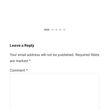
Pem
Int
Pem
Muh
Leave a Reply
Your email address will not be published.
Required fields
are marked
*
Comment
*