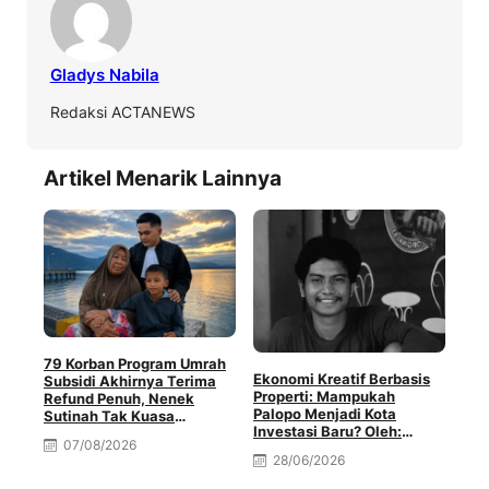
Gladys Nabila
Redaksi ACTANEWS
Artikel Menarik Lainnya
79 Korban Program Umrah
Ekonomi Kreatif Berbasis
Subsidi Akhirnya Terima
Properti: Mampukah
Refund Penuh, Nenek
Palopo Menjadi Kota
Sutinah Tak Kuasa
Investasi Baru? Oleh:
Menahan Haru
07/08/2026
Muhammad Rival Minda
28/06/2026