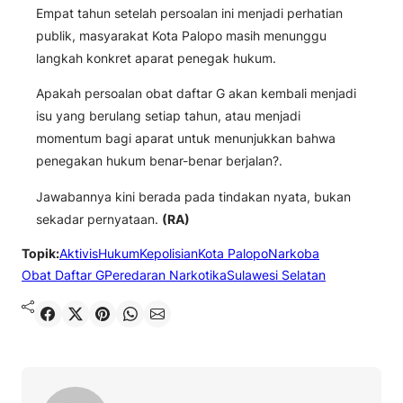
Empat tahun setelah persoalan ini menjadi perhatian
publik, masyarakat Kota Palopo masih menunggu
langkah konkret aparat penegak hukum.
Apakah persoalan obat daftar G akan kembali menjadi
isu yang berulang setiap tahun, atau menjadi
momentum bagi aparat untuk menunjukkan bahwa
penegakan hukum benar-benar berjalan?.
Jawabannya kini berada pada tindakan nyata, bukan
sekadar pernyataan.
(RA)
Topik:
Aktivis
Hukum
Kepolisian
Kota Palopo
Narkoba
Obat Daftar G
Peredaran Narkotika
Sulawesi Selatan
Shared
Share on X
Pin It
Send on WhatsApp
Send on Email