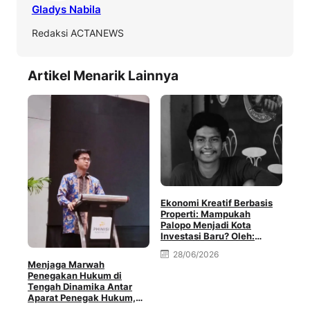
Gladys Nabila
Redaksi ACTANEWS
Artikel Menarik Lainnya
Har
Ekonomi Kreatif Berbasis
Tur
Properti: Mampukah
Men
Palopo Menjadi Kota
Ter
Investasi Baru? Oleh:
Muhammad Rival Minda
28/06/2026
Menjaga Marwah
Penegakan Hukum di
Tengah Dinamika Antar
Aparat Penegak Hukum,
Oleh: Muh. Afriansyah