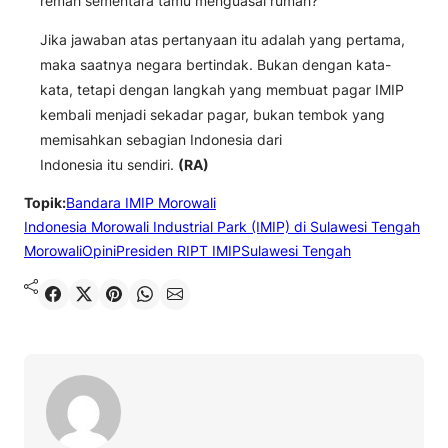
remah sementara tamu menguasai rumah?
Jika jawaban atas pertanyaan itu adalah yang pertama,
maka saatnya negara bertindak. Bukan dengan kata-
kata, tetapi dengan langkah yang membuat pagar IMIP
kembali menjadi sekadar pagar, bukan tembok yang
memisahkan sebagian Indonesia dari
Indonesia itu sendiri.
(RA)
Topik:
Bandara IMIP Morowali
Indonesia Morowali Industrial Park (IMIP) di Sulawesi Tengah
Morowali
Opini
Presiden RI
PT IMIP
Sulawesi Tengah
Shared
Share on X
Pin It
Send on WhatsApp
Send on Email