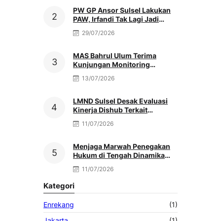
PW GP Ansor Sulsel Lakukan
PAW, Irfandi Tak Lagi Jadi
Pengurus
29/07/2026
MAS Bahrul Ulum Terima
Kunjungan Monitoring
MATAMUDA Ketua Pokjawas
13/07/2026
Madrasah Nasional
LMND Sulsel Desak Evaluasi
Kinerja Dishub Terkait
Kemacetan Akibat Truk Berat &
11/07/2026
Antrean Solar
Menjaga Marwah Penegakan
Hukum di Tengah Dinamika
Antar Aparat Penegak Hukum,
11/07/2026
Oleh: Muh. Afriansyah
Kategori
Enrekang
(1)
Jakarta
(1)