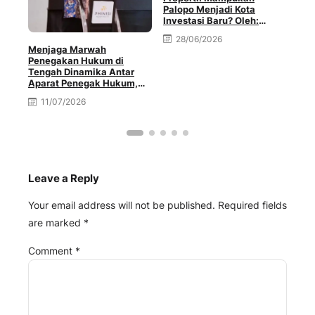
Palopo Menjadi Kota
Ter
Investasi Baru? Oleh:
Muhammad Rival Minda
28/06/2026
Menjaga Marwah
Penegakan Hukum di
Tengah Dinamika Antar
Aparat Penegak Hukum,
Oleh: Muh. Afriansyah
11/07/2026
Leave a Reply
Your email address will not be published.
Required fields
are marked
*
Comment
*