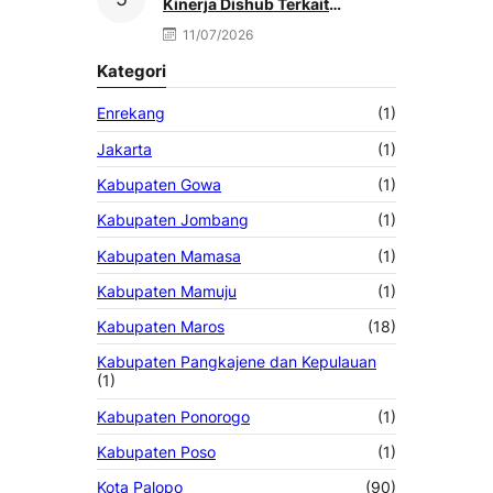
Kinerja Dishub Terkait
Kemacetan Akibat Truk Berat &
11/07/2026
Antrean Solar
Kategori
Enrekang
(1)
Jakarta
(1)
Kabupaten Gowa
(1)
Kabupaten Jombang
(1)
Kabupaten Mamasa
(1)
Kabupaten Mamuju
(1)
Kabupaten Maros
(18)
Kabupaten Pangkajene dan Kepulauan
(1)
Kabupaten Ponorogo
(1)
Kabupaten Poso
(1)
Kota Palopo
(90)