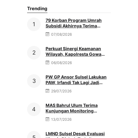
Trending
79 Korban Program Umrah
Subsidi Akhirnya Terima
Refund Penuh, Nenek Sutinah
07/08/2026
Tak Kuasa Menahan Haru
Perkuat Sinergi Keamanan
Wilayah, Kapolresta Gowa
Baru Silaturahmi Ke Kediaman
06/08/2026
Ketua PCNU
PW GP Ansor Sulsel Lakukan
PAW, Irfandi Tak Lagi Jadi
Pengurus
29/07/2026
MAS Bahrul Ulum Terima
Kunjungan Monitoring
MATAMUDA Ketua Pokjawas
13/07/2026
Madrasah Nasional
LMND Sulsel Desak Evaluasi