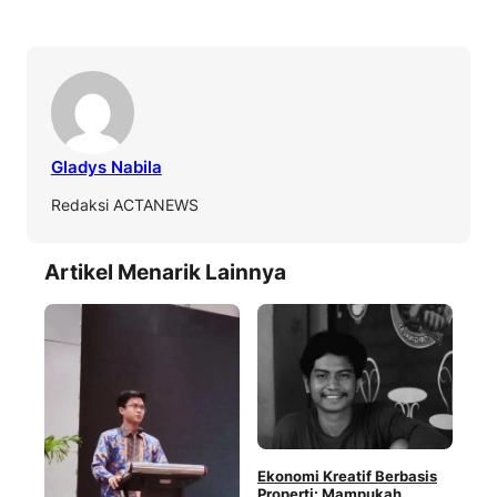
Gladys Nabila
Redaksi ACTANEWS
Artikel Menarik Lainnya
Har
Ekonomi Kreatif Berbasis
Tur
Properti: Mampukah
Men