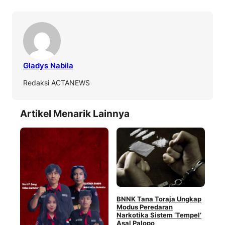
Gladys Nabila
Redaksi ACTANEWS
Artikel Menarik Lainnya
BNNK Tana Toraja Ungkap
Wuj
Modus Peredaran
Ber
Narkotika Sistem ‘Tempel’
Tan
Asal Palopo