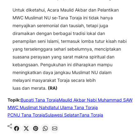
Untuk diketahui, Acara Maulid Akbar dan Pelantikan
MWC Muslimat NU se-Tana Toraja ini tidak hanya
menyajikan seremonial dan tausiah, tetapi juga
diramaikan dengan berbagai tradisi lokal dan
penampilan seni Islami, termasuk lomba tutur kisah nabi
yang terselenggara sehari sebelumnya, menciptakan
suasana perayaan yang sarat makna spiritual dan
kebangsaan. Pengukuhan ini diharapkan mampu
meningkatkan daya jangkau Muslimat NU dalam
melayani masyarakat Toraja secara lebih
luas dan merata.
(RA)
Topik:
Bupati Tana Toraja
Maulid Akbar Nabi Muhammad SAW
MWC Muslimat Nahdlatul Ulama Tana Toraja
PCNU Tana Toraja
Sulawesi Selatan
Tana Toraja
Shared
Share on X
Pin It
Send on WhatsApp
Send on Email