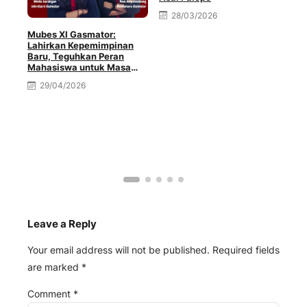
Kun
28/03/2026
Mubes XI Gasmator:
Lahirkan Kepemimpinan
Baru, Teguhkan Peran
Mahasiswa untuk Masa
Depan Toraja
29/04/2026
Leave a Reply
Your email address will not be published.
Required fields
are marked
*
Comment
*