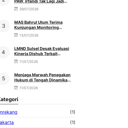
PAW, Irfandi Tak Lagi Jadi
Pengurus
29/07/2026
MAS Bahrul Ulum Terima
Kunjungan Monitoring
MATAMUDA Ketua Pokjawas
13/07/2026
Madrasah Nasional
LMND Sulsel Desak Evaluasi
Kinerja Dishub Terkait
Kemacetan Akibat Truk Berat &
11/07/2026
Antrean Solar
Menjaga Marwah Penegakan
Hukum di Tengah Dinamika
Antar Aparat Penegak Hukum,
11/07/2026
Oleh: Muh. Afriansyah
ategori
nrekang
(1)
akarta
(1)