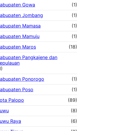
abupaten Gowa
(1)
abupaten Jombang
(1)
abupaten Mamasa
(1)
abupaten Mamuju
(1)
abupaten Maros
(18)
abupaten Pangkajene dan
epulauan
1)
abupaten Ponorogo
(1)
abupaten Poso
(1)
ota Palopo
(89)
uwu
(8)
uwu Raya
(6)