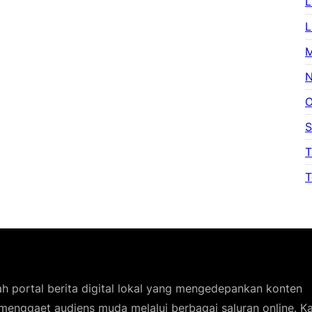
L
L
M
N
O
S
T
T
h portal berita digital lokal yang mengedepankan konten
 menggaet audiens muda melalui berbagai saluran online. 