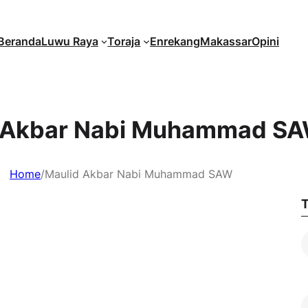
Beranda
Luwu Raya
Toraja
Enrekang
Makassar
Opini
 Akbar Nabi Muhammad S
Home
/
Maulid Akbar Nabi Muhammad SAW
T