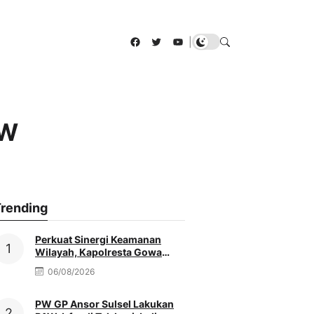
Facebook
Twitter
YouTube
|
AW
rending
Perkuat Sinergi Keamanan
Wilayah, Kapolresta Gowa
Baru Silaturahmi Ke Kediaman
06/08/2026
Ketua PCNU
PW GP Ansor Sulsel Lakukan