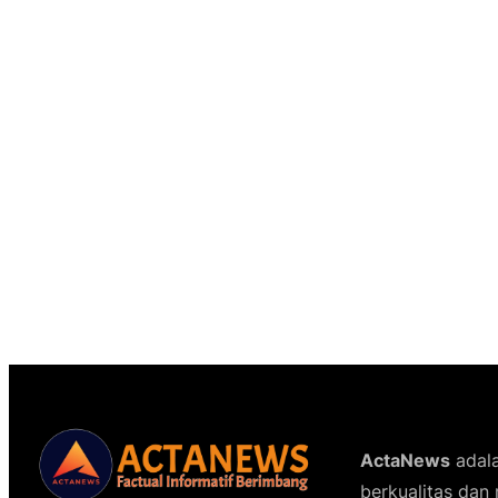
ActaNews
adala
berkualitas dan