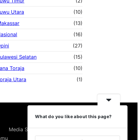
uwu Timur
(2)
uwu Utara
(10)
akassar
(13)
asional
(16)
pini
(27)
ulawesi Selatan
(15)
ana Toraja
(10)
oraja Utara
(1)
What do you like about this page?
Media Sosial Kami
Kamu