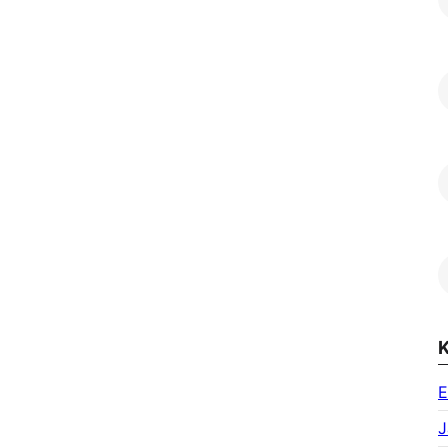
K
E
J