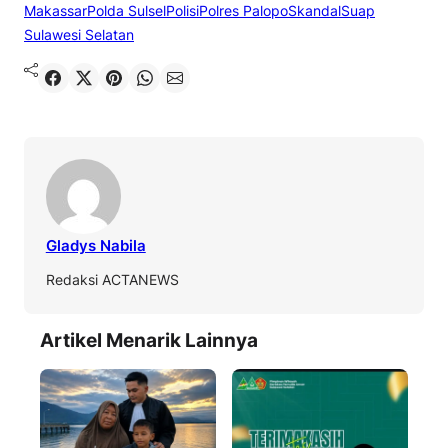
Makassar
Polda Sulsel
Polisi
Polres Palopo
Skandal
Suap
Sulawesi Selatan
Shared
Share on X
Pin It
Send on WhatsApp
Send on Email
Gladys Nabila
Redaksi ACTANEWS
Artikel Menarik Lainnya