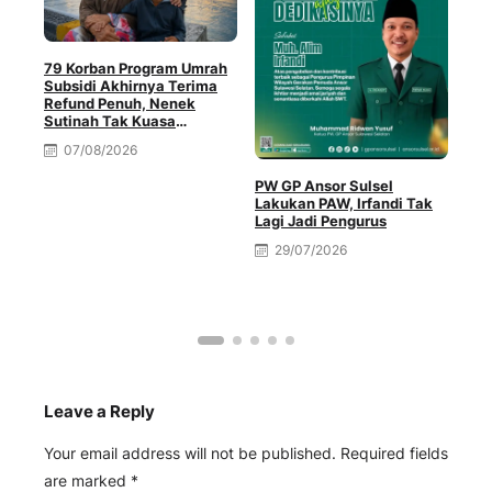
79 Korban Program Umrah
Subsidi Akhirnya Terima
Refund Penuh, Nenek
Sutinah Tak Kuasa
Menahan Haru
07/08/2026
PW GP Ansor Sulsel
Lakukan PAW, Irfandi Tak
4 T
Lagi Jadi Pengurus
Akt
Pen
29/07/2026
Per
Pal
Leave a Reply
Your email address will not be published.
Required fields
are marked
*