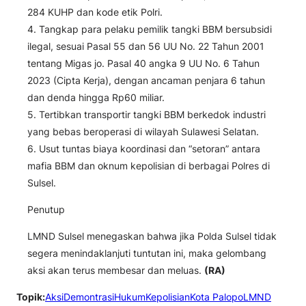
284 KUHP dan kode etik Polri.
4. Tangkap para pelaku pemilik tangki BBM bersubsidi
ilegal, sesuai Pasal 55 dan 56 UU No. 22 Tahun 2001
tentang Migas jo. Pasal 40 angka 9 UU No. 6 Tahun
2023 (Cipta Kerja), dengan ancaman penjara 6 tahun
dan denda hingga Rp60 miliar.
5. Tertibkan transportir tangki BBM berkedok industri
yang bebas beroperasi di wilayah Sulawesi Selatan.
6. Usut tuntas biaya koordinasi dan “setoran” antara
mafia BBM dan oknum kepolisian di berbagai Polres di
Sulsel.
Penutup
LMND Sulsel menegaskan bahwa jika Polda Sulsel tidak
segera menindaklanjuti tuntutan ini, maka gelombang
aksi akan terus membesar dan meluas.
(RA)
Topik:
Aksi
Demontrasi
Hukum
Kepolisian
Kota Palopo
LMND