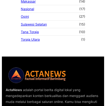
Makassar
(14)
Nasional
(17)
Opini
(27)
Sulawesi Selatan
(15)
Tana Toraja
(10)
Toraja Utara
(1)
ActaNews
adalah portal berita digital lokal yang
mengedepankan konten berkualitas dan menggaet audiens
muda melalui berbagai saluran online. Kamu bisa mengikuti