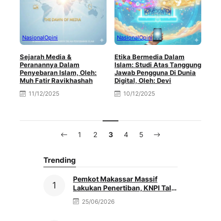
Nasional
Opini
Nasional
Opini
Sejarah Media &
Etika Bermedia Dalam
Peranannya Dalam
Islam: Studi Atas Tanggung
Penyebaran Islam, Oleh:
Jawab Pengguna Di Dunia
Muh Fatir Ravikhashah
Digital, Oleh: Devi
11/12/2025
10/12/2025
1
2
3
4
5
Trending
Pemkot Makassar Massif
Lakukan Penertiban, KNPI Tallo
Soroti Perusahaan Ekspedisi
25/06/2026
yang Gunakan Badan Jalan