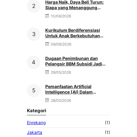
Harga Naik, Daya Beli Turun:
Siapa yang Menanggung
Beban Terbesar?, Oleh: Irawati
10/06/2026
Kurikulum Berdiferensiasi
Untuk Anak Berkebutuhan
Khusus di Sekolah Inklusi,
08/06/2026
Oleh: Nur Wulandani
Dugaan Penimbunan dan
Pelangsir BBM Subsidi Jadi
Sorotan Aktivis & Masyarakat
29/05/2026
Pemanfaatan Artificial
Intelligence (AI) Dalam
Pembelajaran SMK, Oleh: Muh.
28/05/2026
Adim
Kategori
Enrekang
(1)
Jakarta
(1)