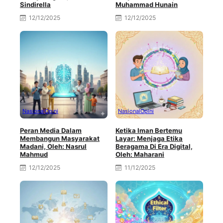
Sindirella
Muhammad Hunain
12/12/2025
12/12/2025
Nasional
Opini
Nasional
Opini
Peran Media Dalam
Ketika Iman Bertemu
Membangun Masyarakat
Layar: Menjaga Etika
Madani, Oleh: Nasrul
Beragama Di Era Digital,
Mahmud
Oleh: Maharani
12/12/2025
11/12/2025