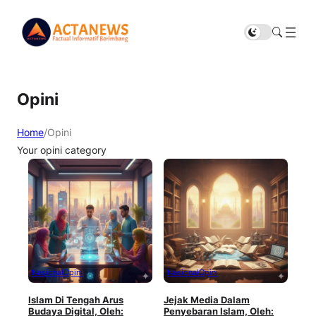
Opini
Home
/
Opini
Your opini category
Nasional
Opini
Nasional
Opini
Islam Di Tengah Arus
Jejak Media Dalam
Budaya Digital, Oleh:
Penyebaran Islam, Oleh: