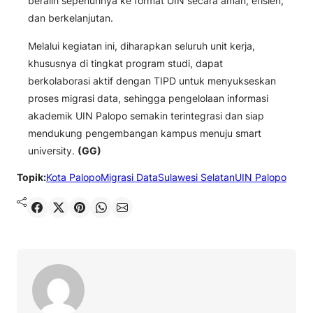
beralih sepenuhnya ke format UIN secara aman, efisien,
dan berkelanjutan.
Melalui kegiatan ini, diharapkan seluruh unit kerja,
khususnya di tingkat program studi, dapat
berkolaborasi aktif dengan TIPD untuk menyukseskan
proses migrasi data, sehingga pengelolaan informasi
akademik UIN Palopo semakin terintegrasi dan siap
mendukung pengembangan kampus menuju smart
university.
(GG)
Topik:
Kota Palopo
Migrasi Data
Sulawesi Selatan
UIN Palopo
Shared
Share on X
Pin It
Send on WhatsApp
Send on Email