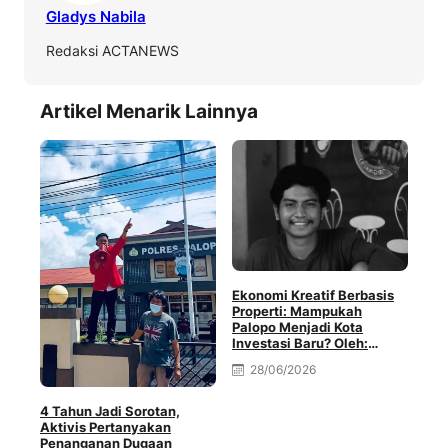
Gladys Nabila
Redaksi ACTANEWS
Artikel Menarik Lainnya
Ekonomi Kreatif Berbasis
Properti: Mampukah
Palopo Menjadi Kota
Investasi Baru? Oleh:
Muhammad Rival Minda
28/06/2026
Pem
4 Tahun Jadi Sorotan,
Int
Aktivis Pertanyakan
Pem
Penanganan Dugaan
Muh