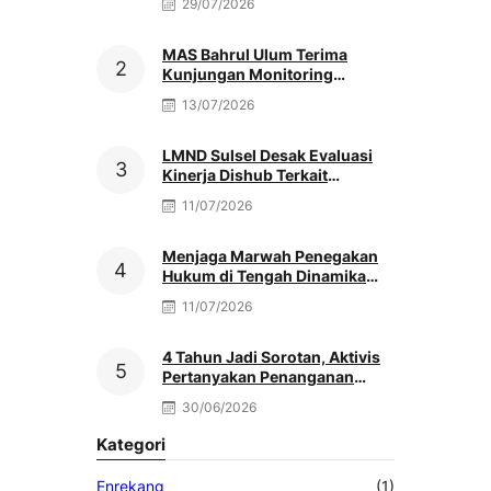
29/07/2026
MAS Bahrul Ulum Terima
Kunjungan Monitoring
MATAMUDA Ketua Pokjawas
13/07/2026
Madrasah Nasional
LMND Sulsel Desak Evaluasi
Kinerja Dishub Terkait
Kemacetan Akibat Truk Berat &
11/07/2026
Antrean Solar
Menjaga Marwah Penegakan
Hukum di Tengah Dinamika
Antar Aparat Penegak Hukum,
11/07/2026
Oleh: Muh. Afriansyah
4 Tahun Jadi Sorotan, Aktivis
Pertanyakan Penanganan
Dugaan Peredaran Obat Daftar
30/06/2026
G di Palopo
Kategori
Enrekang
(1)