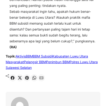
yang paling penting: tindakan nyata.
Sebab masyarakat ingin tahu, apakah hukum benar-
benar bekerja di Luwu Utara? Ataukah praktik mafia
BBM subsidi memang sudah terlalu kuat untuk
disentuh? Dan pertanyaan paling tajam hari ini tetap
sama: kalau semua bukti sudah begitu terang, lalu
sebenarnya apa lagi yang belum cukup?,” pungkasnya.
(RA)
Topik:
Aktivis
BBM
BBM Subsidi
Kabupaten Luwu Utara
Masyarakat
Pelangsir BBM
Penimbun BBM
Polres Luwu Utara
Sulawesi Selatan
Shared
Share on X
Pin It
Send on WhatsApp
Send on Email