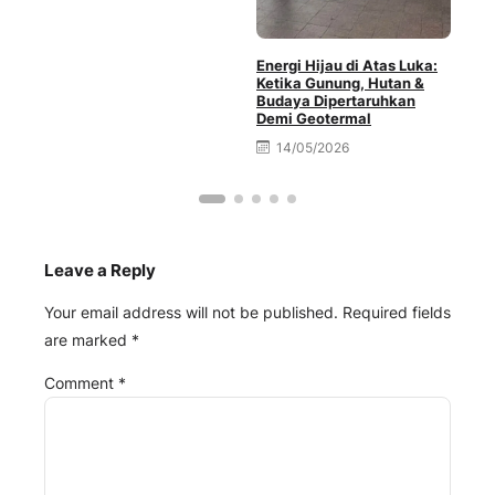
Energi Hijau di Atas Luka:
HMR
Ketika Gunung, Hutan &
Geo
Budaya Dipertaruhkan
Sor
Demi Geotermal
Lin
14/05/2026
Leave a Reply
Your email address will not be published.
Required fields
are marked
*
Comment
*