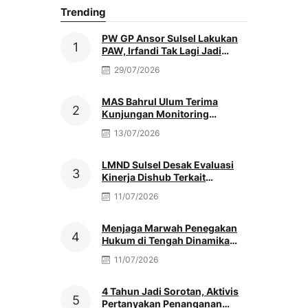
Trending
PW GP Ansor Sulsel Lakukan
PAW, Irfandi Tak Lagi Jadi
Pengurus
29/07/2026
MAS Bahrul Ulum Terima
Kunjungan Monitoring
MATAMUDA Ketua Pokjawas
13/07/2026
Madrasah Nasional
LMND Sulsel Desak Evaluasi
Kinerja Dishub Terkait
Kemacetan Akibat Truk Berat &
11/07/2026
Antrean Solar
Menjaga Marwah Penegakan
Hukum di Tengah Dinamika
Antar Aparat Penegak Hukum,
11/07/2026
Oleh: Muh. Afriansyah
4 Tahun Jadi Sorotan, Aktivis
Pertanyakan Penanganan