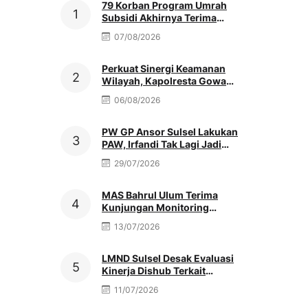
79 Korban Program Umrah
Subsidi Akhirnya Terima
Refund Penuh, Nenek Sutinah
07/08/2026
Tak Kuasa Menahan Haru
Perkuat Sinergi Keamanan
Wilayah, Kapolresta Gowa
Baru Silaturahmi Ke Kediaman
06/08/2026
Ketua PCNU
PW GP Ansor Sulsel Lakukan
PAW, Irfandi Tak Lagi Jadi
Pengurus
29/07/2026
MAS Bahrul Ulum Terima
Kunjungan Monitoring
MATAMUDA Ketua Pokjawas
13/07/2026
Madrasah Nasional
LMND Sulsel Desak Evaluasi
Kinerja Dishub Terkait
Kemacetan Akibat Truk Berat &
11/07/2026
Antrean Solar