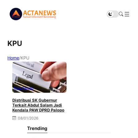
KPU
Home
/
KPU
Kota Palopo
Distribusi SK Gubernur
Terkait Abdul Salam Jadi
Kendala PAW DPRD Palopo
08/01/2026
Trending