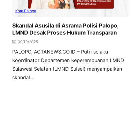
Kota Palopo
Skandal Asusila di Asrama Polisi Palopo,
LMND Desak Proses Hukum Transparan
09/10/2025
PALOPO, ACTANEWS.CO.ID – Putri selaku
Koordinator Departemen Keperempuanan LMND
Sulawesi Selatan (LMND Sulsel) menyampaikan
skandal…