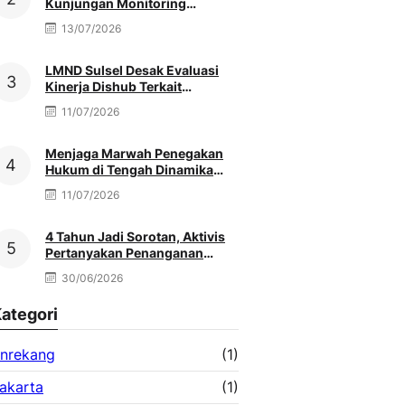
Kunjungan Monitoring
MATAMUDA Ketua Pokjawas
13/07/2026
Madrasah Nasional
LMND Sulsel Desak Evaluasi
Kinerja Dishub Terkait
Kemacetan Akibat Truk Berat &
11/07/2026
Antrean Solar
Menjaga Marwah Penegakan
Hukum di Tengah Dinamika
Antar Aparat Penegak Hukum,
11/07/2026
Oleh: Muh. Afriansyah
4 Tahun Jadi Sorotan, Aktivis
Pertanyakan Penanganan
Dugaan Peredaran Obat Daftar
30/06/2026
G di Palopo
ategori
nrekang
(1)
akarta
(1)