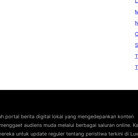
L
M
N
O
S
T
T
h portal berita digital lokal yang mengedepankan konten
 menggaet audiens muda melalui berbagai saluran online. 
ereka untuk update reguler tentang peristiwa terkini di Lu