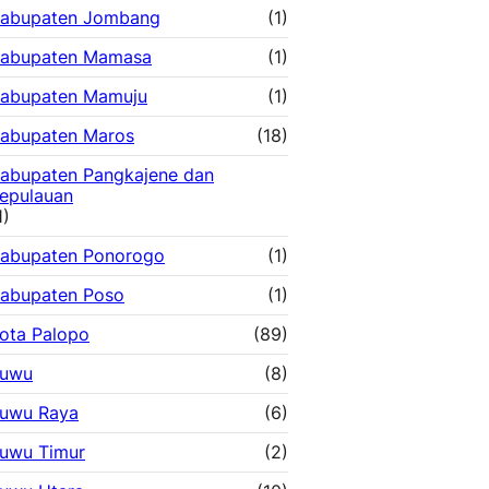
abupaten Jombang
(1)
abupaten Mamasa
(1)
abupaten Mamuju
(1)
abupaten Maros
(18)
abupaten Pangkajene dan
epulauan
1)
abupaten Ponorogo
(1)
abupaten Poso
(1)
ota Palopo
(89)
uwu
(8)
uwu Raya
(6)
uwu Timur
(2)