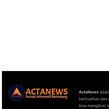
ActaNews
adala
berkualitas dan
bisa mengikuti m