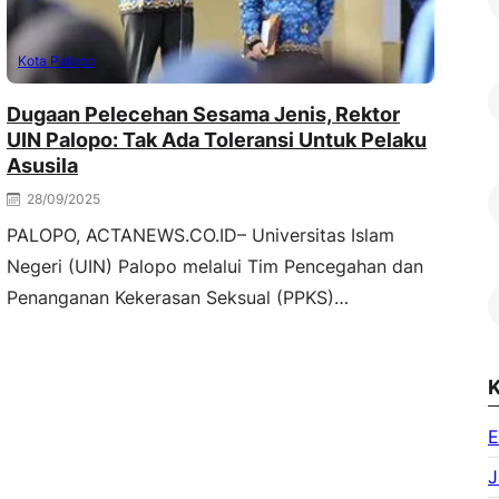
Kota Palopo
Dugaan Pelecehan Sesama Jenis, Rektor
UIN Palopo: Tak Ada Toleransi Untuk Pelaku
Asusila
28/09/2025
PALOPO, ACTANEWS.CO.ID– Universitas Islam
Negeri (UIN) Palopo melalui Tim Pencegahan dan
Penanganan Kekerasan Seksual (PPKS)…
K
E
J