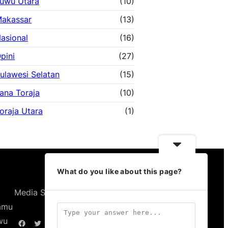
uwu Utara
(10)
akassar
(13)
asional
(16)
pini
(27)
ulawesi Selatan
(15)
ana Toraja
(10)
oraja Utara
(1)
What do you like about this page?
Media Sosial Kami
Kamu
wu
Facebook
Twitter
YouTube