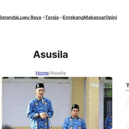
Beranda
Luwu Raya
Toraja
Enrekang
Makassar
Opini
Asusila
Home
/
Asusila
T