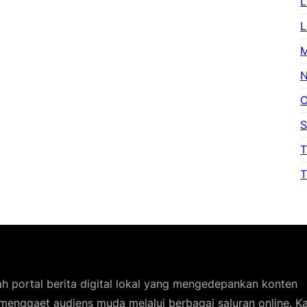
L
L
M
N
O
S
T
T
h portal berita digital lokal yang mengedepankan konten
 menggaet audiens muda melalui berbagai saluran online. 