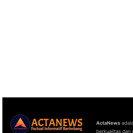
ActaNews
adala
berkualitas dan