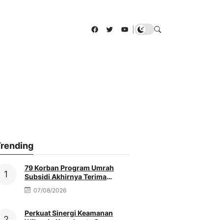
Facebook
Twitter
YouTube
|
rending
79 Korban Program Umrah
Subsidi Akhirnya Terima
Refund Penuh, Nenek Sutinah
07/08/2026
Tak Kuasa Menahan Haru
Perkuat Sinergi Keamanan