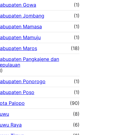
abupaten Gowa
(1)
abupaten Jombang
(1)
abupaten Mamasa
(1)
abupaten Mamuju
(1)
abupaten Maros
(18)
abupaten Pangkajene dan
epulauan
1)
abupaten Ponorogo
(1)
abupaten Poso
(1)
ota Palopo
(90)
uwu
(8)
uwu Raya
(6)