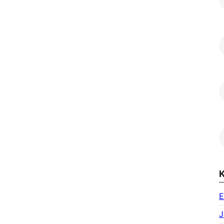
K
E
J