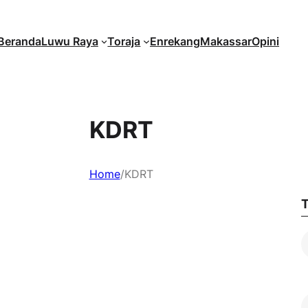
Beranda
Luwu Raya
Toraja
Enrekang
Makassar
Opini
KDRT
Home
/
KDRT
T