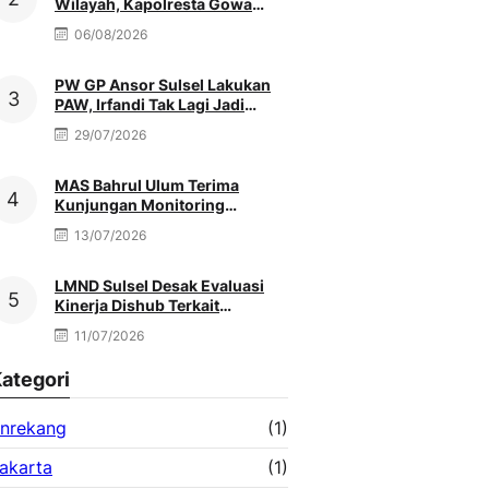
Wilayah, Kapolresta Gowa
Baru Silaturahmi Ke Kediaman
06/08/2026
Ketua PCNU
PW GP Ansor Sulsel Lakukan
PAW, Irfandi Tak Lagi Jadi
Pengurus
29/07/2026
MAS Bahrul Ulum Terima
Kunjungan Monitoring
MATAMUDA Ketua Pokjawas
13/07/2026
Madrasah Nasional
LMND Sulsel Desak Evaluasi
Kinerja Dishub Terkait
Kemacetan Akibat Truk Berat &
11/07/2026
Antrean Solar
ategori
nrekang
(1)
akarta
(1)